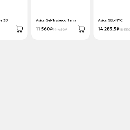
ze 3D
Asics Gel-Trabuco Terra
Asics GEL-NYC
11 560₽
14 283,5₽
14 450₽
18 55