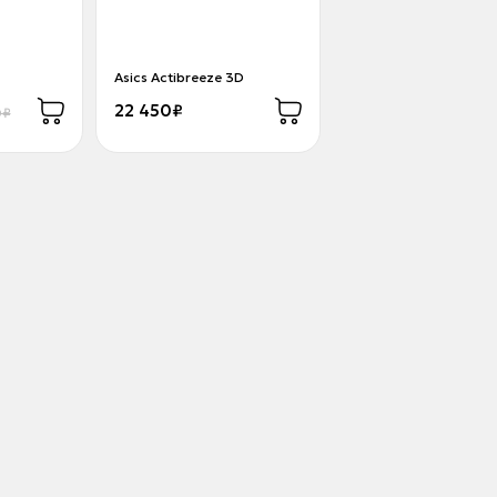
Asics Actibreeze 3D
22 450₽
0₽