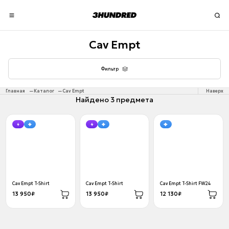
Cav Empt
Фильтр
Главная
Каталог
Cav Empt
Наверх
Найдено 3 предмета
Cav Empt T-Shirt
Cav Empt T-Shirt
Cav Empt T-Shirt FW24
13 950₽
13 950₽
12 130₽